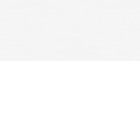
Je m'abonne à la newsletter
OK
Plan du site
Licences
Mentions légales
CGUV
Paramétrer vos cookies
Se connecter