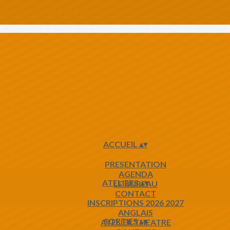
ACCUEIL
▴
▾
PRESENTATION
AGENDA
ATELIERS
▴
▾
LE BUREAU
CONTACT
INSCRIPTIONS 2026 2027
ANGLAIS
SORTIES
▴
▾
ATELIER THEATRE