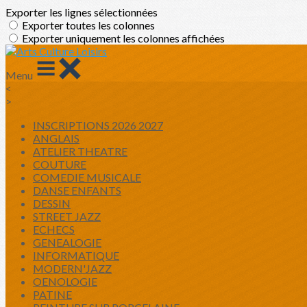
Exporter les lignes sélectionnées
Exporter toutes les colonnes
Exporter uniquement les colonnes affichées
Menu
<
>
INSCRIPTIONS 2026 2027
ANGLAIS
ATELIER THEATRE
COUTURE
COMEDIE MUSICALE
DANSE ENFANTS
DESSIN
STREET JAZZ
ECHECS
GENEALOGIE
INFORMATIQUE
MODERN'JAZZ
OENOLOGIE
PATINE