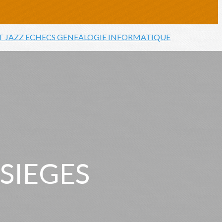
T JAZZ
ECHECS
GENEALOGIE
INFORMATIQUE
 SIEGES