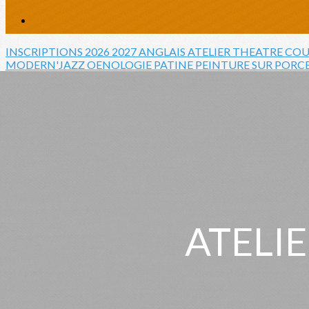
INSCRIPTIONS 2026 2027
ANGLAIS
ATELIER THEATRE
COU
MODERN'JAZZ
OENOLOGIE
PATINE
PEINTURE SUR PORC
ATELIE