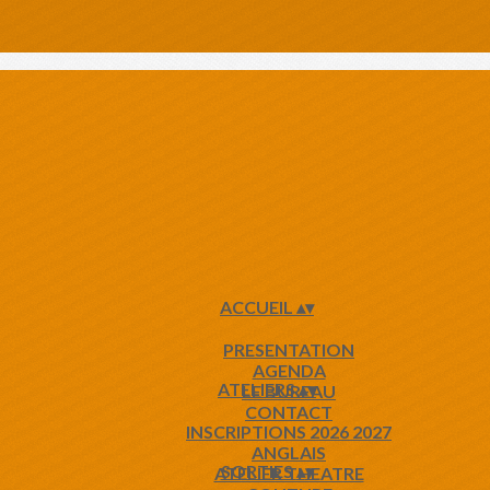
ACCUEIL
▴
▾
PRESENTATION
AGENDA
ATELIERS
▴
▾
LE BUREAU
CONTACT
INSCRIPTIONS 2026 2027
ANGLAIS
SORTIES
▴
▾
ATELIER THEATRE