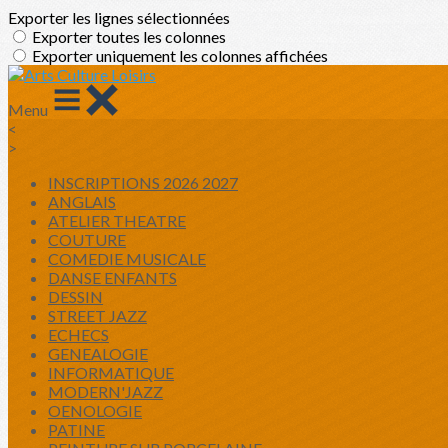
Exporter les lignes sélectionnées
Exporter toutes les colonnes
Exporter uniquement les colonnes affichées
Menu
<
>
INSCRIPTIONS 2026 2027
ANGLAIS
ATELIER THEATRE
COUTURE
COMEDIE MUSICALE
DANSE ENFANTS
DESSIN
STREET JAZZ
ECHECS
GENEALOGIE
INFORMATIQUE
MODERN'JAZZ
OENOLOGIE
PATINE