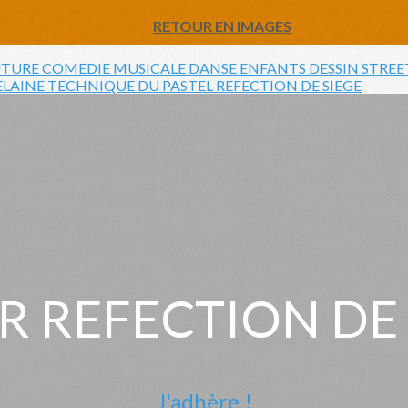
RETOUR EN IMAGES
TURE
COMEDIE MUSICALE
DANSE ENFANTS
DESSIN
STREE
ELAINE
TECHNIQUE DU PASTEL
REFECTION DE SIEGE
R REFECTION DE
J'adhère !