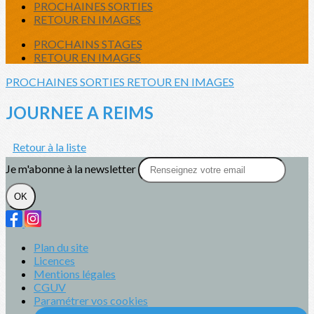
PROCHAINES SORTIES
RETOUR EN IMAGES
PROCHAINS STAGES
RETOUR EN IMAGES
PROCHAINES SORTIES
RETOUR EN IMAGES
JOURNEE A REIMS
Retour à la liste
Je m'abonne à la newsletter
OK
Plan du site
Licences
Mentions légales
CGUV
Paramétrer vos cookies