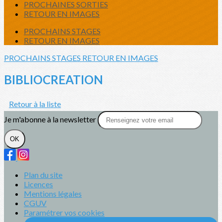
PROCHAINES SORTIES
RETOUR EN IMAGES
PROCHAINS STAGES
RETOUR EN IMAGES
PROCHAINS STAGES
RETOUR EN IMAGES
BIBLIOCREATION
Retour à la liste
Je m'abonne à la newsletter
OK
Plan du site
Licences
Mentions légales
CGUV
Paramétrer vos cookies