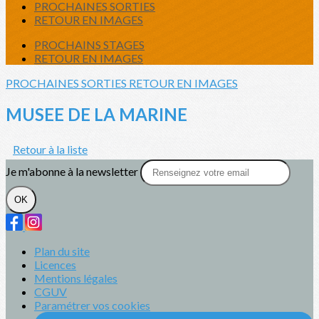
PROCHAINES SORTIES
RETOUR EN IMAGES
PROCHAINS STAGES
RETOUR EN IMAGES
PROCHAINES SORTIES
RETOUR EN IMAGES
MUSEE DE LA MARINE
Retour à la liste
Je m'abonne à la newsletter
OK
Plan du site
Licences
Mentions légales
CGUV
Paramétrer vos cookies