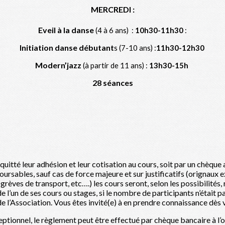
MERCREDI :
Eveil à la danse
(4 à 6 ans) :
10h30-11h30
:
Initiation danse débutant
s (7-10 ans) :
11h30-12h30
Modern’jazz
(à partir de 11 ans) :
13h30-15h
28 séances
quitté leur adhésion et leur cotisation au cours, soit par un chèque 
oursables, sauf cas de force majeure et sur justificatifs (orignaux e
rèves de transport, etc….) les cours seront, selon les possibilités
 l’un de ses cours ou stages, si le nombre de participants n’était pa
de l’Association. Vous êtes invité(e) à en prendre connaissance dès
eptionnel, le règlement peut être effectué par chèque bancaire à l’o