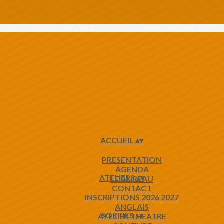
ACCUEIL
▴
▾
PRESENTATION
AGENDA
ATELIERS
▴
▾
LE BUREAU
CONTACT
INSCRIPTIONS 2026 2027
ANGLAIS
SORTIES
▴
▾
ATELIER THEATRE