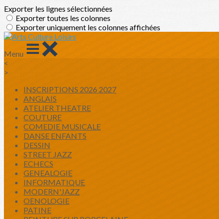
Exporter les lignes sélectionnées
Exporter toutes les colonnes
Exporter uniquement les colonnes affichées
Menu
<
>
INSCRIPTIONS 2026 2027
ANGLAIS
ATELIER THEATRE
COUTURE
COMEDIE MUSICALE
DANSE ENFANTS
DESSIN
STREET JAZZ
ECHECS
GENEALOGIE
INFORMATIQUE
MODERN'JAZZ
OENOLOGIE
PATINE