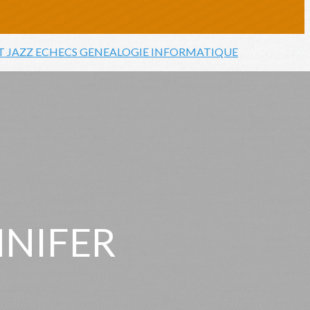
T JAZZ
ECHECS
GENEALOGIE
INFORMATIQUE
NNIFER