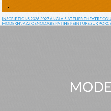
INSCRIPTIONS 2026 2027
ANGLAIS
ATELIER THEATRE
COU
MODERN'JAZZ
OENOLOGIE
PATINE
PEINTURE SUR PORC
MODER