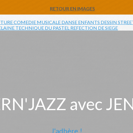
RETOUR EN IMAGES
TURE
COMEDIE MUSICALE
DANSE ENFANTS
DESSIN
STREE
ELAINE
TECHNIQUE DU PASTEL
REFECTION DE SIEGE
N'JAZZ avec JE
J'adhère !